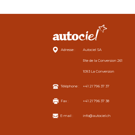
Adresse :
Autociel SA
Rte de la Conversion 261
1093 La Conversion
Téléphone :
+41 21 796 37 37
Fax :
+41 21 796 37 38
E-mail :
info@autociel.ch