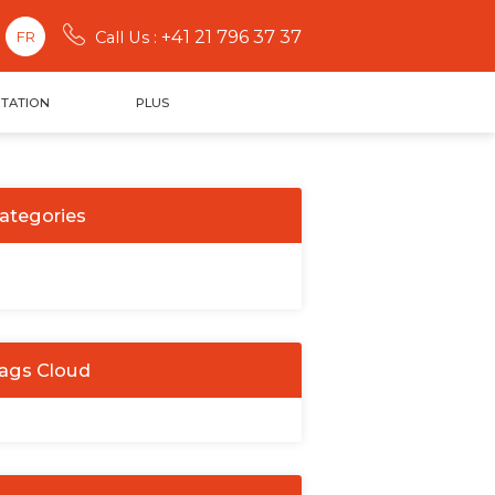
+41 21 796 37 37
FR
Call Us :
TATION
PLUS
ategories
ags Cloud