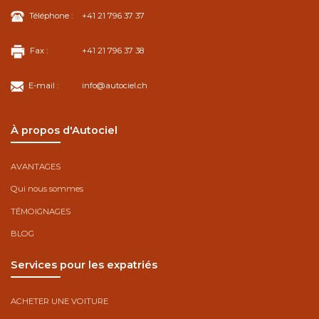
Téléphone :
+41 21 796 37 37
Fax :
+41 21 796 37 38
E-mail :
info@autociel.ch
À propos d'Autociel
AVANTAGES
Qui nous sommes
TÉMOIGNAGES
BLOG
Services pour les expatriés
ACHETER UNE VOITURE