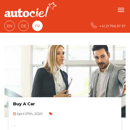
EN
DE
FR
+41 21 796 37 37
Buy A Car
April 07th, 2020
...