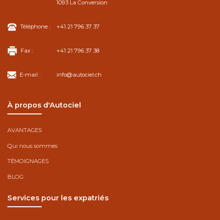
1093 La Conversion
Téléphone :
+41 21 796 37 37
Fax :
+41 21 796 37 38
E-mail :
info@autociel.ch
À propos d'Autociel
AVANTAGES
Qui nous sommes
TÉMOIGNAGES
BLOG
Services pour les expatriés