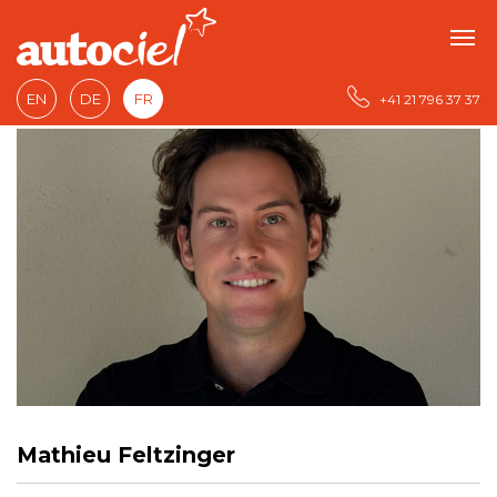
EN
DE
FR
+41 21 796 37 37
Mathieu Feltzinger