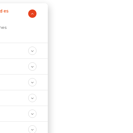
d es
enes