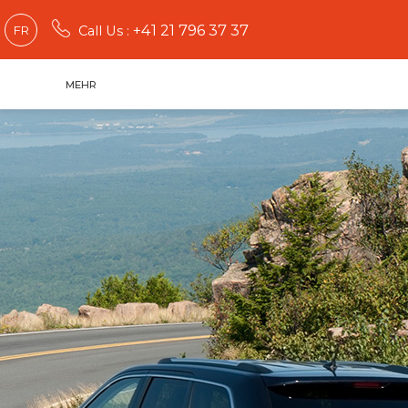
+41 21 796 37 37
FR
Call Us :
MEHR