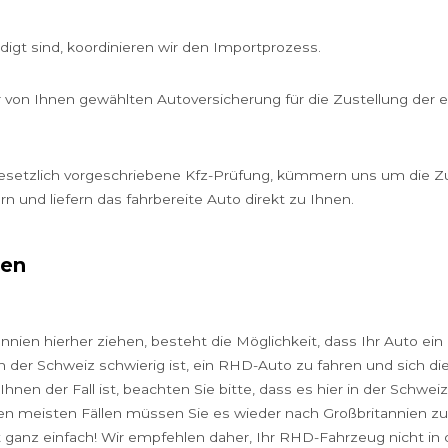
edigt sind, koordinieren wir den Importprozess.
r von Ihnen gewählten Autoversicherung für die Zustellung der e
e gesetzlich vorgeschriebene Kfz-Prüfung, kümmern uns um die 
und liefern das fahrbereite Auto direkt zu Ihnen.
ten
nien hierher ziehen, besteht die Möglichkeit, dass Ihr Auto ein 
in der Schweiz schwierig ist, ein RHD-Auto zu fahren und sich d
hnen der Fall ist, beachten Sie bitte, dass es hier in der Schweiz
den meisten Fällen müssen Sie es wieder nach Großbritannien z
t ganz einfach! Wir empfehlen daher, Ihr RHD-Fahrzeug nicht in 