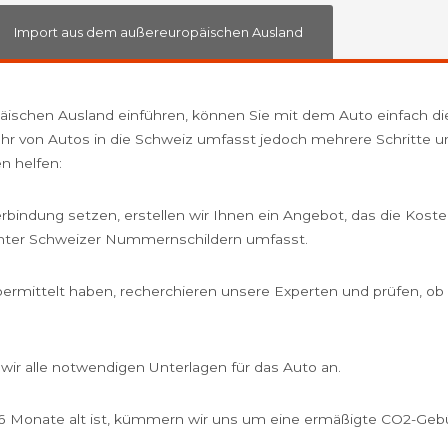
Import aus dem außereuropäischen Ausland
ischen Ausland einführen, können Sie mit dem Auto einfach di
nfuhr von Autos in die Schweiz umfasst jedoch mehrere Schritte
n helfen:
erbindung setzen, erstellen wir Ihnen ein Angebot, das die Kost
nter Schweizer Nummernschildern umfasst.
bermittelt haben, recherchieren unsere Experten und prüfen, ob I
 wir alle notwendigen Unterlagen für das Auto an.
6 Monate alt ist, kümmern wir uns um eine ermäßigte CO2-Gebüh