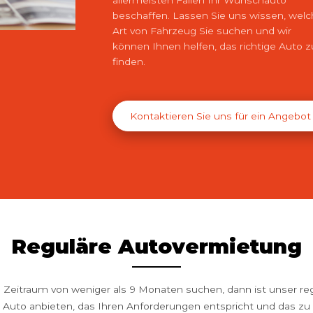
beschaffen. Lassen Sie uns wissen, wel
Art von Fahrzeug Sie suchen und wir
können Ihnen helfen, das richtige Auto z
finden.
Kontaktieren Sie uns für ein Angebot
Reguläre Autovermietung
 Zeitraum von weniger als 9 Monaten suchen, dann ist unser re
in Auto anbieten, das Ihren Anforderungen entspricht und das z