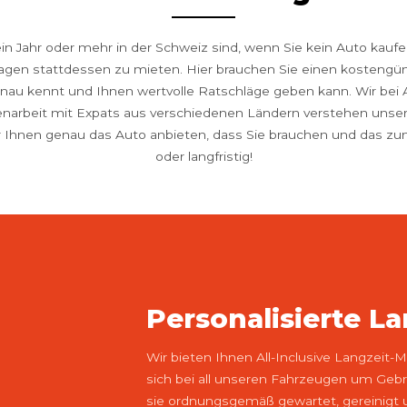
ein Jahr oder mehr in der Schweiz sind, wenn Sie kein Auto kau
gen stattdessen zu mieten. Hier brauchen Sie einen kostengün
nau kennt und Ihnen wertvolle Ratschläge geben kann. Wir bei 
enarbeit mit Expats aus verschiedenen Ländern verstehen unse
r Ihnen genau das Auto anbieten, dass Sie brauchen und das zu
oder langfristig!
Personalisierte L
Wir bieten Ihnen All-Inclusive Langzeit-
sich bei all unseren Fahrzeugen um Gebr
sie ordnungsgemäß gewartet, gereinigt u