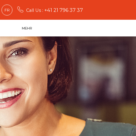
+41 21 796 37 37
FR
Call Us :
MEHR