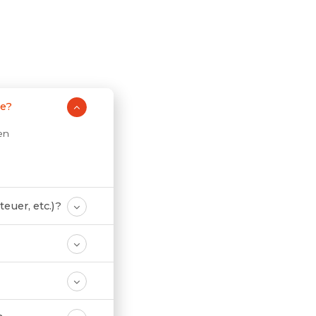
te?
en
euer, etc.)?