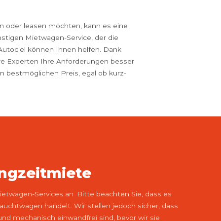
fen oder leasen möchten, kann es eine
stigen Mietwagen-Service, der die
Autociel können Ihnen helfen. Dank
re Experten Ihre Anforderungen besser
m bestmöglichen Preis, egal ob kurz-
angzeitmiete
Mietwagen-Services an. Bitte beachten Sie, dass es
auchtwagen handelt. Wir stellen jedoch sicher, dass
nd mechanisch einwandfrei sind, bevor wir sie