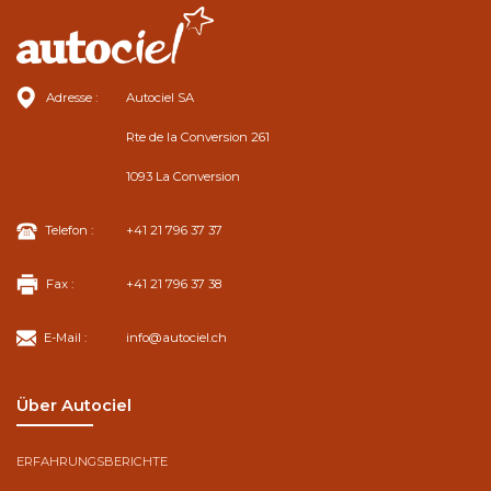
Adresse :
Autociel SA
Rte de la Conversion 261
1093 La Conversion
Telefon :
+41 21 796 37 37
Fax :
+41 21 796 37 38
E-Mail :
info@autociel.ch
Über Autociel
ERFAHRUNGSBERICHTE