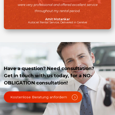
were very professional and offered excellent service
throughout my rental period.
Amit Motankar
Autociel Rental Service, Delivered in Genève
Have a question? Need consultation?
Get in touch with us today, for a NO-
OBLIGATION consultation!
Kostenlose Beratung anfordern