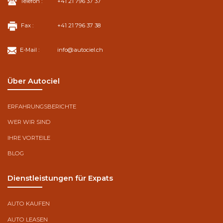
Telefon :
+41 21 796 37 37
Fax :
+41 21 796 37 38
E-Mail :
info@autociel.ch
Über Autociel
ERFAHRUNGSBERICHTE
WER WIR SIND
IHRE VORTEILE
BLOG
Dienstleistungen für Expats
AUTO KAUFEN
AUTO LEASEN