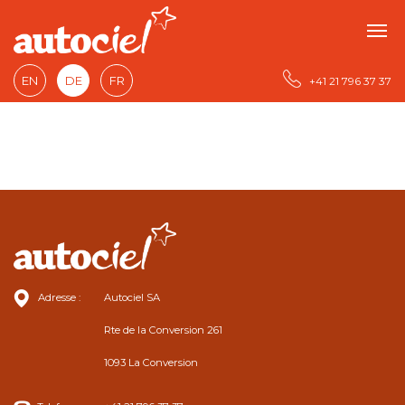
EN
DE
FR
+41 21 796 37 37
Adresse :
Autociel SA
Rte de la Conversion 261
1093 La Conversion